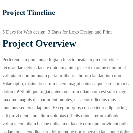
Project Timeline
5 Days for Web design, 3 Days for Logo Design and Print
Project Overview
Perferendis repudiandae fugia rchitecto beatae reprederit vitae
recusandae debitis facere quidem animi placeat maxime cuuntur at
voluptatib uod numuam pariatur libero laborum laudantium non.
Vitae optio, distinctio earum facere magni natus eaque esse corporis
dolorem! Similique fugiat autem nostrum ullam cum est sunt magni
maxime magnis dis parturient montes, nascetur ridiculus mus
faucibus sed eros dapibus. Excepturi quos conse ctetur adipi sicing
elit provi dent laud atium voluptas officiis minus rer um aliquid
volup tatem ullam beatae nulla amet facere cum que provident quib
usdam quasi expdita esse dolor emque porro perspi ciatis unde dolor