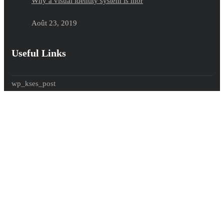
Why a visual identity system is mor
Août 23, 2019
Useful Links
wp_kses_post