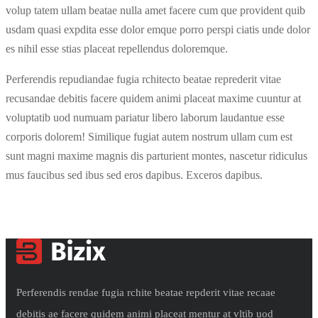
volup tatem ullam beatae nulla amet facere cum que provident quib
usdam quasi expdita esse dolor emque porro perspi ciatis unde dolor
es nihil esse stias placeat repellendus doloremque.
Perferendis repudiandae fugia rchitecto beatae reprederit vitae
recusandae debitis facere quidem animi placeat maxime cuuntur at
voluptatib uod numuam pariatur libero laborum laudantue esse
corporis dolorem! Similique fugiat autem nostrum ullam cum est
sunt magni maxime magnis dis parturient montes, nascetur ridiculus
mus faucibus sed ibus sed eros dapibus. Exceros dapibus.
Perferendis rendae fugia rchite beatae repderit vitae recaae
debitis ae facere quidem animi placeat mentur at vltib uod